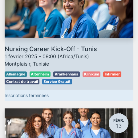
Nursing Career Kick-Off - Tunis
1 février 2025
-
09:00
(
Africa/Tunis
)
Montplaisir
,
Tunisie
Allemagne
Altenheim
Krankenhaus
Klinikum
Infirmier
Contrat de travail
Service Gratuit
Inscriptions terminées
FÉVR.
13