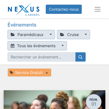
Contactez-nous
Événements
Paramédicaux
Cruise
Tous les événements
Service Gratuit
×
FÉVR.
01