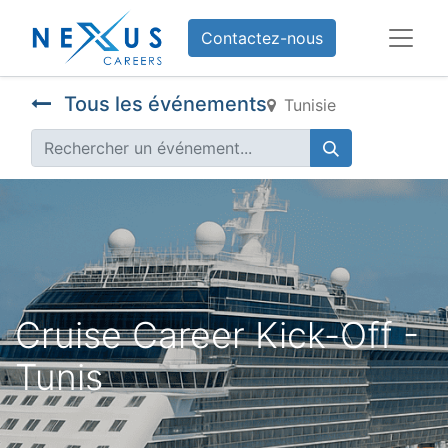
Contactez-nous
Tous les événements
Tunisie
Cruise Career Kick-Off -
Tunis