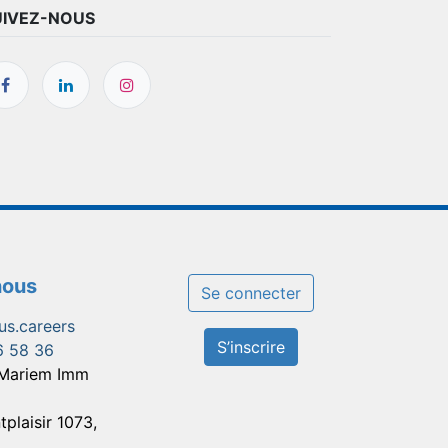
UIVEZ-NOUS
nous
Se connecter
us.careers
S’inscrire
6 58 36
 Mariem Imm
tplaisir 1073,