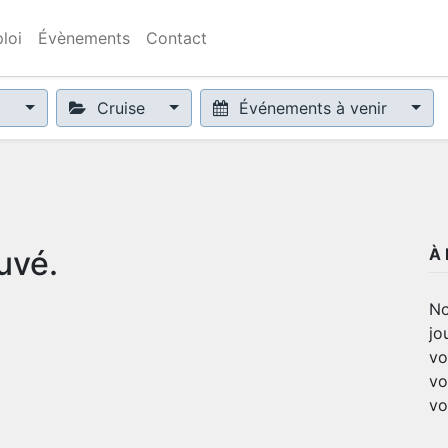
loi
Évènements
Contact
x
Cruise
Événements à venir
uvé.
À
No
jo
vo
vo
vo