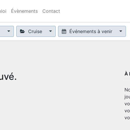
loi
Évènements
Contact
x
Cruise
Événements à venir
uvé.
À
No
jo
vo
vo
vo