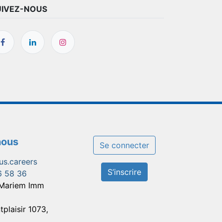
UIVEZ-NOUS
nous
Se connecter
us.careers
S’inscrire
6 58 36
 Mariem Imm
tplaisir 1073,